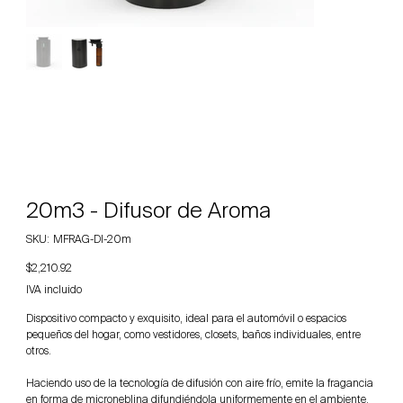
20m3 - Difusor de Aroma
SKU
SKU:
MFRAG-DI-20m
MFRAG-
DI-
Precio
$2,210.92
20m
IVA incluido
Dispositivo compacto y exquisito, ideal para el automóvil o espacios
pequeños del hogar, como vestidores, closets, baños individuales, entre
otros.
Haciendo uso de la tecnología de difusión con aire frío, emite la fragancia
en forma de microneblina difundiéndola uniformemente en el ambiente.