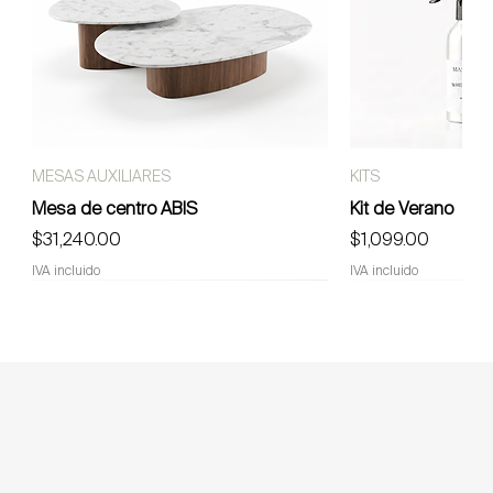
MESAS AUXILIARES
KITS
Mesa de centro ABIS
Kit de Verano
Precio
Precio
$31,240.00
$1,099.00
IVA incluido
IVA incluido