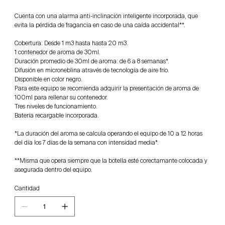
Cuenta con una alarma anti-inclinación inteligente incorporada, que
evita la pérdida de fragancia en caso de una caída accidental**.
Cobertura: Desde 1 m3 hasta hasta 20 m3.
1 contenedor de aroma de 30ml.
Duración promedio de 30ml de aroma: de 6 a 8 semanas*.
Difusión en microneblina através de tecnología de aire frío.
Disponible en color negro.
Para este equipo se recomienda adquirir la presentación de aroma de
100ml para rellenar su contenedor.
Tres niveles de funcionamiento.
Batería recargable incorporada.
*La duración del aroma se calcula operando el equipo de 10 a 12 horas
del día los 7 días de la semana con intensidad media*.
**Misma que opera siempre que la botella esté corectamante colocada y
asegurada dentro del equipo.
Cantidad