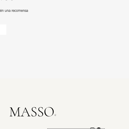
btén una recomensa
MASSO
®