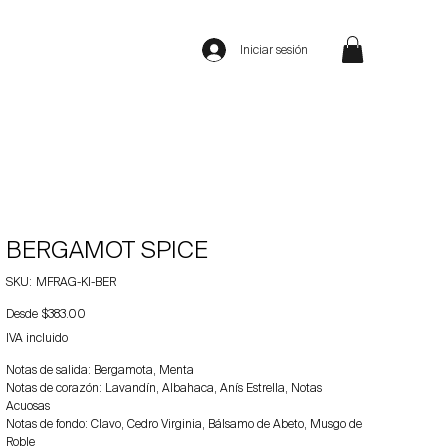
Iniciar sesión
BERGAMOT SPICE
SKU
SKU:
MFRAG-KI-BER
MFRAG-
KI-
Precio
Desde
BER
$383.00
IVA incluido
Notas de salida: Bergamota, Menta
Notas de corazón: Lavandín, Albahaca, Anís Estrella, Notas
Acuosas
Notas de fondo: Clavo, Cedro Virginia, Bálsamo de Abeto, Musgo de
Roble