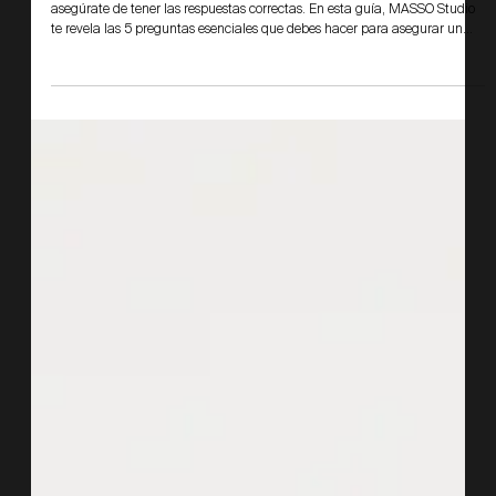
Guías
Evita Sorpresas: Los
escenciales antes de
comenzar la ejecución de tu
proyecto
Antes de sumergirte en tu próximo proyecto de arquitectura o diseño,
asegúrate de tener las respuestas correctas. En esta guía, MASSO Studio
te revela las 5 preguntas esenciales que debes hacer para asegurar un