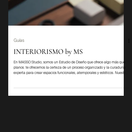
Guías
Guía Técnica Artell
Al elegir una tela para tapicería, cortinas o cojines, la mayoría de nosotros
se centra en el color, la textura y el diseño. Y aunque estos son cruciales
para la estética, el verdadero valor y la durabilidad de tu inversión se
esconden en un lugar que pocos miran: la ficha técnica del producto.