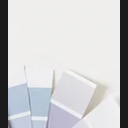
presupuesto claro, un diseño visualizado y una ejecución exitosa.
¡Prepárate para transformar tu espacio sin sorpresas!