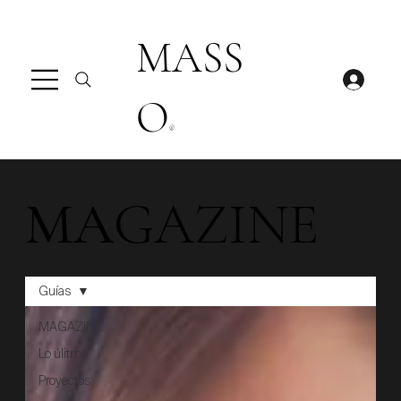
MASS
O
®
MA
GAZINE
Guías
MAGAZINE
Lo úlitmo
Proyectos