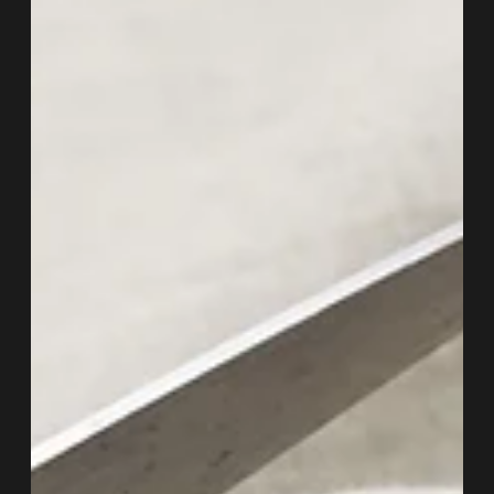
guía de 5 pasos diseñados
para ti
¿Te da pánico iniciar una remodelación? En MASSO Studio
transformamos la obra en un proceso claro, controlado y sin estrés.
Descubre nuestra Guía LAB de 5 pasos: desde la conceptualización y la
transparencia presupuestal, hasta el valor de la fabricación en nuestros
talleres y el seguimiento digital. Inicia tu proyecto con confianza y la
garantía de calidad a tu medida.