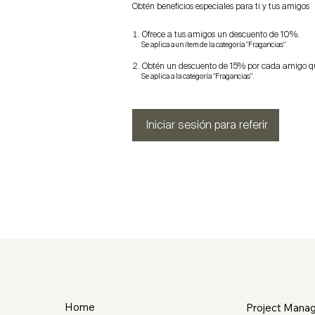
Obtén beneficios especiales para ti y tus amigos
Ofrece a tus amigos un descuento de 10%.
Se aplica a un ítem de la categoría "Fragancias".
Obtén un descuento de 15% por cada amigo q
Se aplica a la categoría "Fragancias".
Iniciar sesión para referir
Home
Project Mana