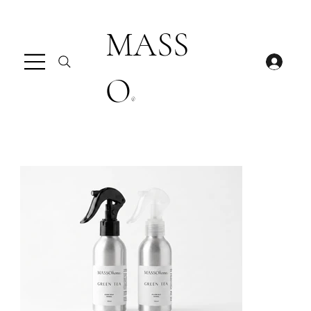
MASS
O
®