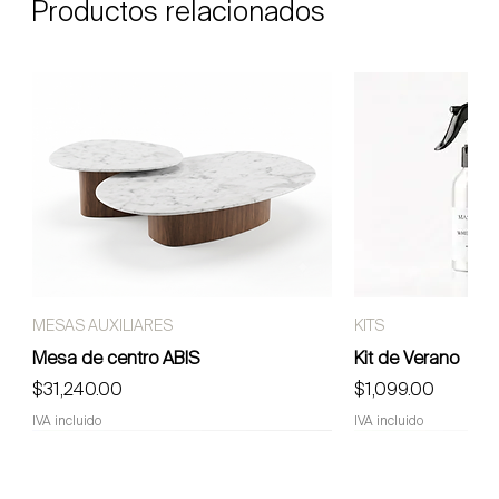
Productos relacionados
MESAS AUXILIARES
KITS
Mesa de centro ABIS
Kit de Verano
Precio
Precio
$31,240.00
$1,099.00
IVA incluido
IVA incluido