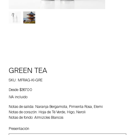
GREEN TEA
SKU
SKU:
MFRAG-KI-GRE
MFRAG-
KI-
Precio
Desde
GRE
$367.00
IVA incluido
Notas de salida: Naranja Bergamota, Pimienta Rosa, Elemi
Notas de corazón: Hoja de Té Verde, Higo, Neroli
Notas de fondo: Almizcles Blancos
Presentación