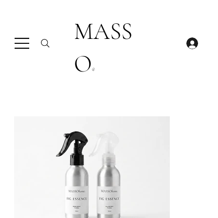
MASS
O
®