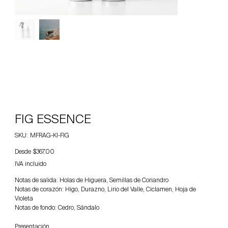
FIG ESSENCE
SKU
SKU:
MFRAG-KI-FIG
MFRAG-
KI-
Precio
Desde
FIG
$367.00
IVA incluido
Notas de salida: Holas de Higuera, Semillas de Coriandro
Notas de corazón: Higo, Durazno, Lirio del Valle, Ciclamen, Hoja de
Violeta
Notas de fondo: Cedro, Sándalo
Presentación