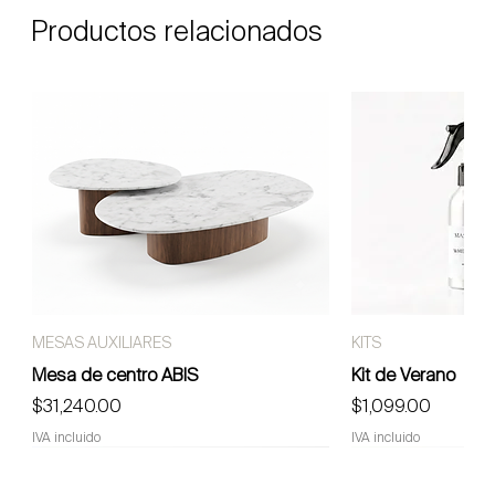
Productos relacionados
MESAS AUXILIARES
KITS
Mesa de centro ABIS
Kit de Verano
Precio
Precio
$31,240.00
$1,099.00
IVA incluido
IVA incluido