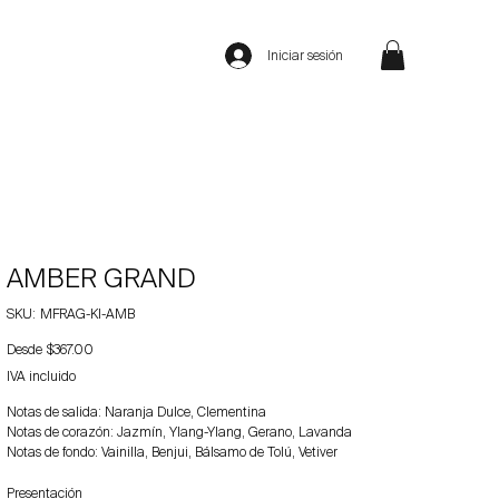
Iniciar sesión
AMBER GRAND
SKU
SKU:
MFRAG-KI-AMB
MFRAG-
KI-
Precio
Desde
AMB
$367.00
IVA incluido
Notas de salida: Naranja Dulce, Clementina
Notas de corazón: Jazmín, Ylang-Ylang, Gerano, Lavanda
Notas de fondo: Vainilla, Benjui, Bálsamo de Tolú, Vetiver
Presentación