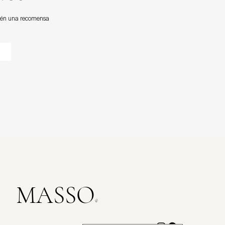
btén una recomensa
MASSO
®