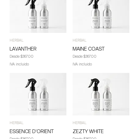
HERBAL
HERBAL
LAVANTHER
MAINE COAST
Precio de oferta
Precio de oferta
Desde
$367.00
Desde
$367.00
IVA incluido
IVA incluido
HERBAL
HERBAL
ESSENCE D'ORIENT
ZEZTY WHITE
Precio de oferta
Precio de oferta