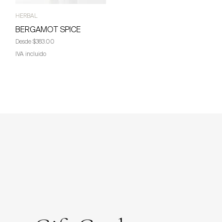
HERBAL
BERGAMOT SPICE
Precio de oferta
Desde
$383.00
IVA incluido