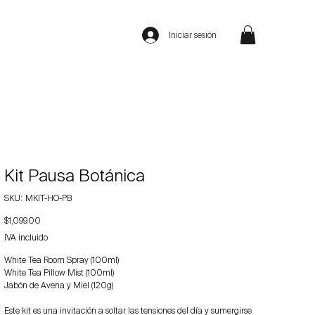
Iniciar sesión
Kit Pausa Botánica
SKU
SKU:
MKIT-HO-PB
MKIT-
HO-
Precio
$1,099.00
PB
IVA incluido
White Tea Room Spray (100ml)
White Tea Pillow Mist (100ml)
Jabón de Avena y Miel (120g)
Este kit es una invitación a soltar las tensiones del día y sumergirse