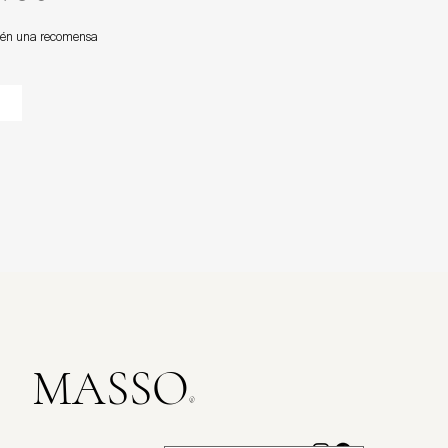
btén una recomensa
MASSO
®