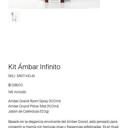
Kit Ámbar Infinito
SKU
SKU:
MKIT-HO-AI
MKIT-
HO-
Precio
$1,099.00
AI
IVA incluido
Amber Grand Room Spray (100ml)
Amber Grand Pillow Mist (100ml)
Jabón de Caléndula (120g)
Basado en la elegancia envolvente del Amber Grand, está pensado para
consentir a mamá con texturas ricas y fragancias sofisticadas. Es el ritual