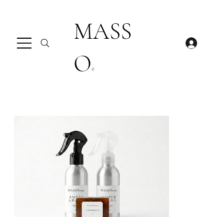
MASS
O
®