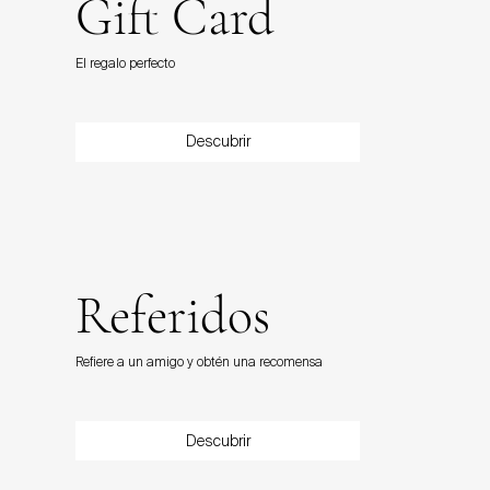
Gift Card
IVA incluido
IVA incluido
IVA incluido
IVA incluido
IVA incluido
IVA incluido
IVA incluido
IVA incluido
IVA incluido
IVA incluido
IVA incluido
IVA incluido
IVA incluido
IVA incluido
El regalo perfecto
Descubrir
Referidos
Refiere a un amigo y obtén una recomensa
Descubrir