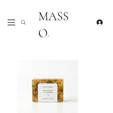
MASS
O
®