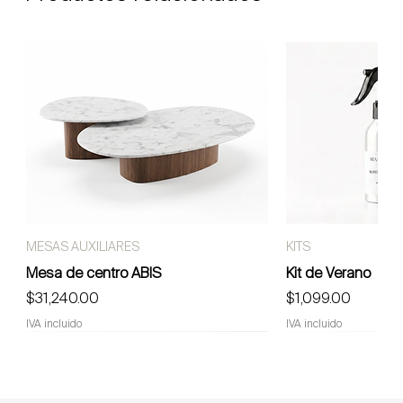
MESAS AUXILIARES
KITS
Mesa de centro ABIS
Kit de Verano
Precio
Precio
$31,240.00
$1,099.00
IVA incluido
IVA incluido