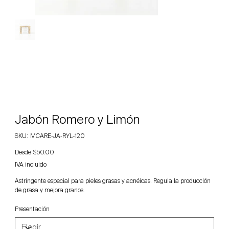
Jabón Romero y Limón
SKU
SKU:
MCARE-JA-RYL-120
MCARE-
JA-
Precio
Desde
RYL-
$50.00
120
IVA incluido
Astringente especial para pieles grasas y acnéicas. Regula la producción
de grasa y mejora granos.
Presentación