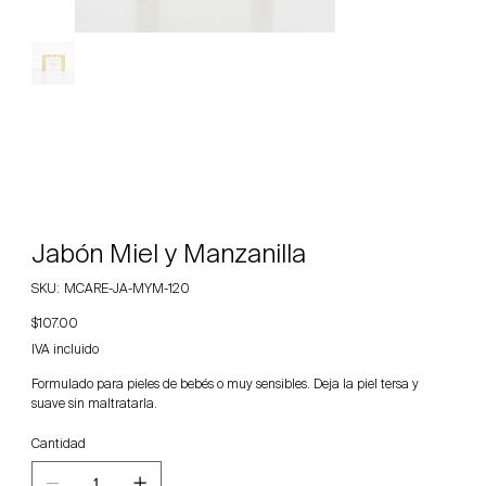
Jabón Miel y Manzanilla
SKU
SKU:
MCARE-JA-MYM-120
MCARE-
JA-
Precio
$107.00
MYM-
120
IVA incluido
Formulado para pieles de bebés o muy sensibles. Deja la piel tersa y
suave sin maltratarla.
Cantidad