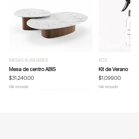
MESAS AUXILIARES
KITS
Mesa de centro ABIS
Kit de Verano
Precio
Precio
$31,240.00
$1,099.00
IVA incluido
IVA incluido