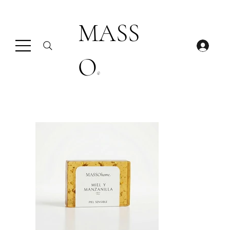
MASS
O
®