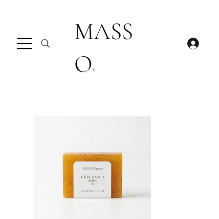
MASS
O
®