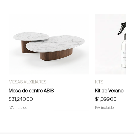
MESAS AUXILIARES
KITS
Mesa de centro ABIS
Kit de Verano
Precio
Precio
$31,240.00
$1,099.00
IVA incluido
IVA incluido