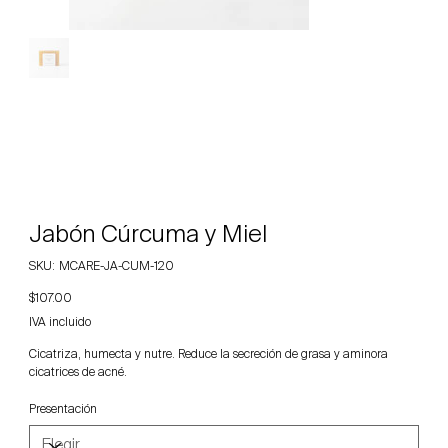
Jabón Cúrcuma y Miel
SKU
SKU:
MCARE-JA-CUM-120
MCARE-
JA-
Precio
$107.00
CUM-
120
IVA incluido
Cicatriza, humecta y nutre. Reduce la secreción de grasa y aminora
cicatrices de acné.
Presentación